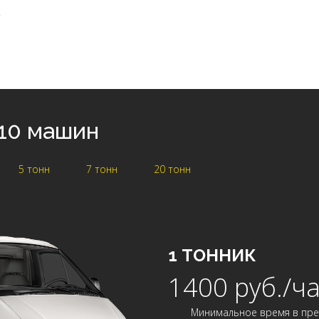
10 машин
5 тонн
7 тонн
20 тонн
1 ТОННИК
1400 руб./ч
Минимальное время в пре