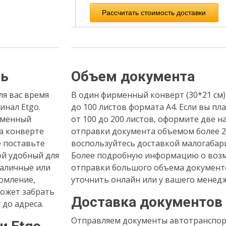
ть
Объем документа
ля вас время
В один фирменный конверт (30*21 см)
инал Etgo.
до 100 листов формата А4. Если вы пл
рменный
от 100 до 200 листов, оформите две н
а конверте
отправки документа объемом более 2
е поставьте
воспользуйтесь доставкой малогабари
ой удобный для
Более подробную информацию о возм
наличные или
отправки большого объема докумен
омление,
уточнить онлайн или у вашего менедж
может забрать
Доставка документов
 до адреса.
Отправляем документы автотранспор