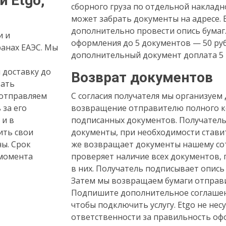
и Etgo,
сборного груза по отдельной накладн
может забрать документы на адресе.
дополнительно провести опись бумаг
и и
оформления до 5 документов — 50 руб
ранах ЕАЭС. Мы
дополнительный документ доплата 5 
 доставку до
Возврат документов
вать
 отправляем
С согласия получателя мы организуем 
 за его
возвращение отправителю полного 
 и в
подписанных документов. Получател
ить свои
документы, при необходимости ставит
ны. Срок
же возвращает документы нашему со
 момента
проверяет наличие всех документов, 
в них. Получатель подписывает опись
Затем мы возвращаем бумаги отправ
Подпишите дополнительное соглашен
чтобы подключить услугу. Etgo не нес
ответственности за правильность о