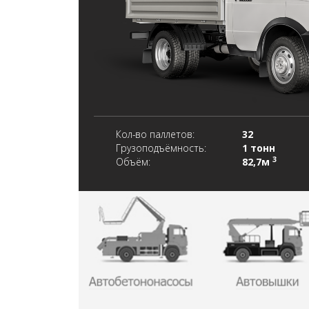
Кол-во паллетов:
32
Грузоподъёмность:
1 тонн
3
Объём:
82,7м