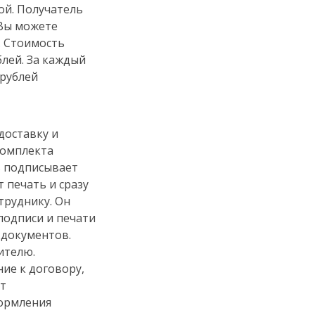
ой. Получатель
 Вы можете
. Стоимость
лей. За каждый
рублей
доставку и
комплекта
ь подписывает
 печать и сразу
труднику. Он
подписи и печати
 документов.
ителю.
ие к договору,
ут
формления