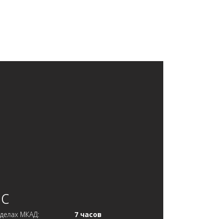
ас
делах МКАД:
7 часов