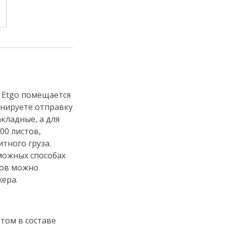
 Etgo помещается
анируете отправку
акладные, а для
00 листов,
тного груза.
ожных способах
тов можно
ера.
том в составе